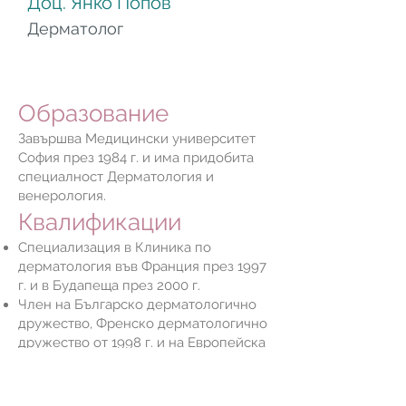
Доц. Янко Поп
ов
Дерматолог
Образование
Завършва Медицински университет
София през 1984 г. и има придобита
специалност Дерматология и
венерология.
Квалификации
Специализация в Клиника по
дерматология във Франция през 1997
г. и в Будапеща през 2000 г.
Член на Българско дерматологично
дружество, Френско дерматологично
дружество от 1998 г. и на Европейска
академия по дерматология и
венерология от 2002 г.;
Участие в многобройни национални