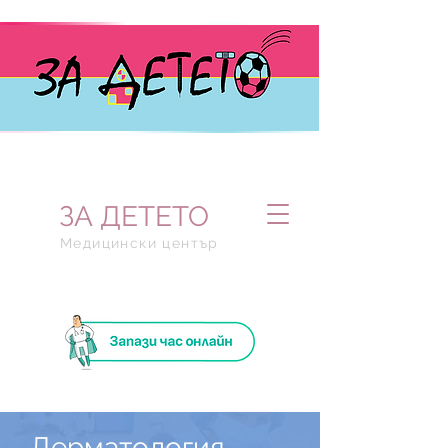
ЗА ДЕTETO
Meдицински център
Дерматология